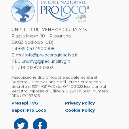
UNPLI FRIULI VENEZIA GIULIA APS
Piazza Manin, 10 – Passariano
33033 Codroipo (UD)
Tel
+39 0432 900908
E-mail
info@prolocoregionefvg.it
PEC
unplifvg@pec.unplifvg.it
CF / PI 01287310302
Associazione di promozione sociale iscritta al
Registro Unico Nazionale del Terzo Settore con
decreto n. 15514/GRFVG del 04.10.2022 Iscrizione al
Registro Imprese di Udine n. 01287310302 | Numero
REA UD-183623
Presepi FVG
Privacy Policy
Sapori Pro Loco
Cookie Policy