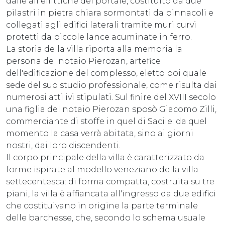
dalle ali ellittiche del portale, costituito da due
pilastri in pietra chiara sormontati da pinnacoli e
collegati agli edifici laterali tramite muri curvi
protetti da piccole lance acuminate in ferro.
La storia della villa riporta alla memoria la
persona del notaio Pierozan, artefice
dell'edificazione del complesso, eletto poi quale
sede del suo studio professionale, come risulta dai
numerosi atti ivi stipulati. Sul finire del XVIII secolo
una figlia del notaio Pierozan sposò Giacomo Zilli,
commerciante di stoffe in quel di Sacile: da quel
momento la casa verrà abitata, sino ai giorni
nostri, dai loro discendenti.
Il corpo principale della villa è caratterizzato da
forme ispirate al modello veneziano della villa
settecentesca: di forma compatta, costruita su tre
piani, la villa è affiancata all'ingresso da due edifici
che costituivano in origine la parte terminale
delle barchesse, che, secondo lo schema usuale