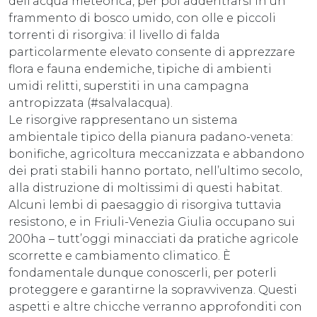
dell’acqua meteorica, per poi addentrarsi in un
frammento di bosco umido, con olle e piccoli
torrenti di risorgiva: il livello di falda
particolarmente elevato consente di apprezzare
flora e fauna endemiche, tipiche di ambienti
umidi relitti, superstiti in una campagna
antropizzata (#salvalacqua).
Le risorgive rappresentano un sistema
ambientale tipico della pianura padano-veneta:
bonifiche, agricoltura meccanizzata e abbandono
dei prati stabili hanno portato, nell’ultimo secolo,
alla distruzione di moltissimi di questi habitat.
Alcuni lembi di paesaggio di risorgiva tuttavia
resistono, e in Friuli-Venezia Giulia occupano sui
200ha – tutt’oggi minacciati da pratiche agricole
scorrette e cambiamento climatico. È
fondamentale dunque conoscerli, per poterli
proteggere e garantirne la sopravvivenza. Questi
aspetti e altre chicche verranno approfonditi con