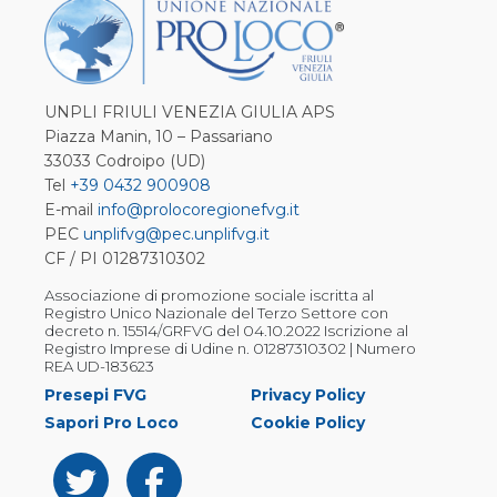
UNPLI FRIULI VENEZIA GIULIA APS
Piazza Manin, 10 – Passariano
33033 Codroipo (UD)
Tel
+39 0432 900908
E-mail
info@prolocoregionefvg.it
PEC
unplifvg@pec.unplifvg.it
CF / PI 01287310302
Associazione di promozione sociale iscritta al
Registro Unico Nazionale del Terzo Settore con
decreto n. 15514/GRFVG del 04.10.2022 Iscrizione al
Registro Imprese di Udine n. 01287310302 | Numero
REA UD-183623
Presepi FVG
Privacy Policy
Sapori Pro Loco
Cookie Policy