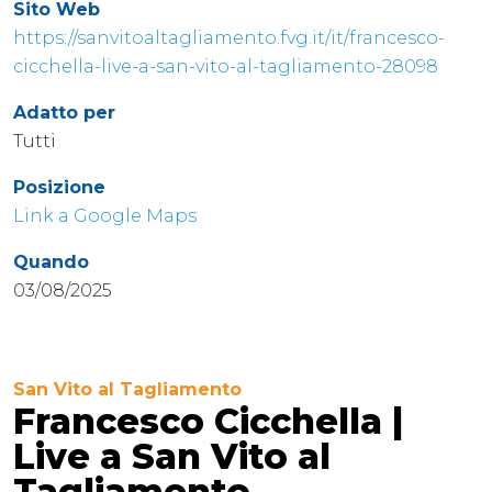
Sito Web
https://sanvitoaltagliamento.fvg.it/it/francesco-
cicchella-live-a-san-vito-al-tagliamento-28098
Adatto per
Tutti
Posizione
Link a Google Maps
Quando
03/08/2025
San Vito al Tagliamento
Francesco Cicchella |
Live a San Vito al
Tagliamento