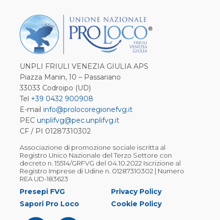
UNPLI FRIULI VENEZIA GIULIA APS
Piazza Manin, 10 – Passariano
33033 Codroipo (UD)
Tel
+39 0432 900908
E-mail
info@prolocoregionefvg.it
PEC
unplifvg@pec.unplifvg.it
CF / PI 01287310302
Associazione di promozione sociale iscritta al
Registro Unico Nazionale del Terzo Settore con
decreto n. 15514/GRFVG del 04.10.2022 Iscrizione al
Registro Imprese di Udine n. 01287310302 | Numero
REA UD-183623
Presepi FVG
Privacy Policy
Sapori Pro Loco
Cookie Policy