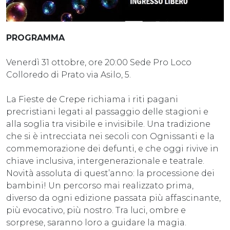
PROGRAMMA
Venerdì 31 ottobre, ore 20:00 Sede Pro Loco
Colloredo di Prato via Asilo, 5.
La Fieste de Crepe richiama i riti pagani
precristiani legati al passaggio delle stagioni e
alla soglia tra visibile e invisibile. Una tradizione
che si è intrecciata nei secoli con Ognissanti e la
commemorazione dei defunti, e che oggi rivive in
chiave inclusiva, intergenerazionale e teatrale.
Novità assoluta di quest’anno: la processione dei
bambini! Un percorso mai realizzato prima,
diverso da ogni edizione passata più affascinante,
più evocativo, più nostro. Tra luci, ombre e
sorprese, saranno loro a guidare la magia.