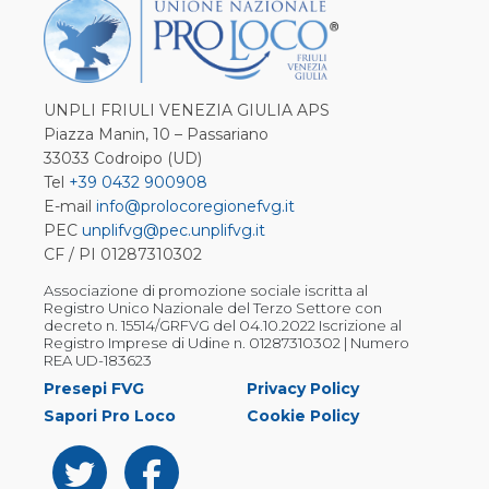
UNPLI FRIULI VENEZIA GIULIA APS
Piazza Manin, 10 – Passariano
33033 Codroipo (UD)
Tel
+39 0432 900908
E-mail
info@prolocoregionefvg.it
PEC
unplifvg@pec.unplifvg.it
CF / PI 01287310302
Associazione di promozione sociale iscritta al
Registro Unico Nazionale del Terzo Settore con
decreto n. 15514/GRFVG del 04.10.2022 Iscrizione al
Registro Imprese di Udine n. 01287310302 | Numero
REA UD-183623
Presepi FVG
Privacy Policy
Sapori Pro Loco
Cookie Policy