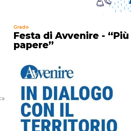
Grado
Festa di Avvenire - “Pi
papere”
ca