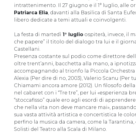
intrattenimento. Il 27 giugno e il 1° luglio, alle 
Patriarca Elia
, davanti alla Basilica di Santa Euf
libero dedicate a temi attuali e coinvolgenti.
La festa di martedì
1° luglio
ospiterà, invece, il 
che papere” il titolo del dialogo tra lui e il gior
Castellani.
Presenza costante sul podio come direttore dell
oltre trent’anni, bacchetta alla mano, a ipnotizza
accompagnando al trionfo la Piccola Orchestra 
Alexia (Per dire di no, 2003), Valerio Scanu (Per t
Chiamami ancora amore (2012). Un filosofo della 
nel cabaret con i “Tre tre”, per lui «esperienza
“stoccafisso” quale ero agli esordi di apprendere i
che nella vita non deve mancare mai», passando
sua vasta attività artistica e concertistica le co
perfino la musica da camera, come la Tarantina, 
Solisti del Teatro alla Scala di Milano.