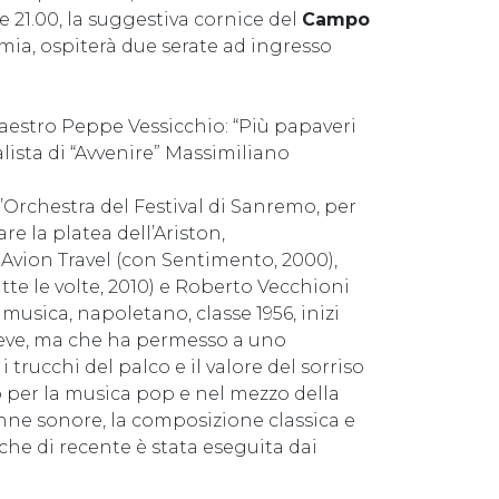
ore 21.00, la suggestiva cornice del
Campo
emia, ospiterà due serate ad ingresso
maestro Peppe Vessicchio: “Più papaveri
nalista di “Avvenire” Massimiliano
’Orchestra del Festival di Sanremo, per
re la platea dell’Ariston,
Avion Travel (con Sentimento, 2000),
utte le volte, 2010) e Roberto Vecchioni
musica, napoletano, classe 1956, inizi
 breve, ma che ha permesso a uno
 trucchi del palco e il valore del sorriso
 per la musica pop e nel mezzo della
lonne sonore, la composizione classica e
che di recente è stata eseguita dai