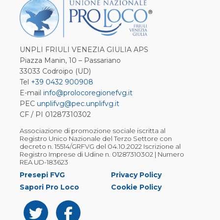
UNPLI FRIULI VENEZIA GIULIA APS
Piazza Manin, 10 – Passariano
33033 Codroipo (UD)
Tel
+39 0432 900908
E-mail
info@prolocoregionefvg.it
PEC
unplifvg@pec.unplifvg.it
CF / PI 01287310302
Associazione di promozione sociale iscritta al
Registro Unico Nazionale del Terzo Settore con
decreto n. 15514/GRFVG del 04.10.2022 Iscrizione al
Registro Imprese di Udine n. 01287310302 | Numero
REA UD-183623
Presepi FVG
Privacy Policy
Sapori Pro Loco
Cookie Policy