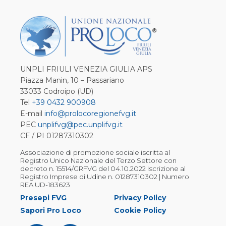
UNPLI FRIULI VENEZIA GIULIA APS
Piazza Manin, 10 – Passariano
33033 Codroipo (UD)
Tel
+39 0432 900908
E-mail
info@prolocoregionefvg.it
PEC
unplifvg@pec.unplifvg.it
CF / PI 01287310302
Associazione di promozione sociale iscritta al
Registro Unico Nazionale del Terzo Settore con
decreto n. 15514/GRFVG del 04.10.2022 Iscrizione al
Registro Imprese di Udine n. 01287310302 | Numero
REA UD-183623
Presepi FVG
Privacy Policy
Sapori Pro Loco
Cookie Policy