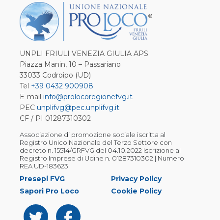
UNPLI FRIULI VENEZIA GIULIA APS
Piazza Manin, 10 – Passariano
33033 Codroipo (UD)
Tel
+39 0432 900908
E-mail
info@prolocoregionefvg.it
PEC
unplifvg@pec.unplifvg.it
CF / PI 01287310302
Associazione di promozione sociale iscritta al
Registro Unico Nazionale del Terzo Settore con
decreto n. 15514/GRFVG del 04.10.2022 Iscrizione al
Registro Imprese di Udine n. 01287310302 | Numero
REA UD-183623
Presepi FVG
Privacy Policy
Sapori Pro Loco
Cookie Policy