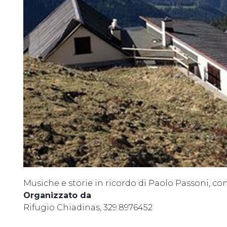
Musiche e storie in ricordo di Paolo Passoni, co
Organizzato da
Rifugio Chiadinas, 329.8976452