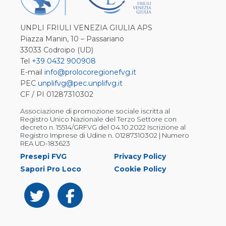
UNPLI FRIULI VENEZIA GIULIA APS
Piazza Manin, 10 – Passariano
33033 Codroipo (UD)
Tel
+39 0432 900908
E-mail
info@prolocoregionefvg.it
PEC
unplifvg@pec.unplifvg.it
CF / PI 01287310302
Associazione di promozione sociale iscritta al
Registro Unico Nazionale del Terzo Settore con
decreto n. 15514/GRFVG del 04.10.2022 Iscrizione al
Registro Imprese di Udine n. 01287310302 | Numero
REA UD-183623
Presepi FVG
Privacy Policy
Sapori Pro Loco
Cookie Policy