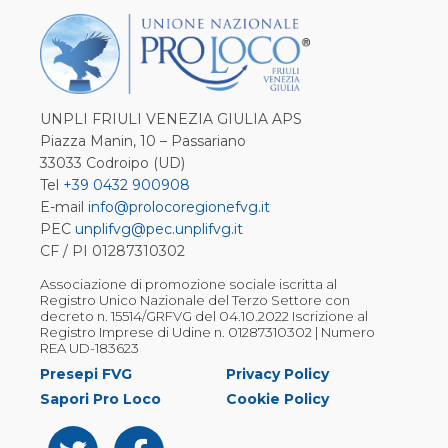
UNPLI FRIULI VENEZIA GIULIA APS
Piazza Manin, 10 – Passariano
33033 Codroipo (UD)
Tel
+39 0432 900908
E-mail
info@prolocoregionefvg.it
PEC
unplifvg@pec.unplifvg.it
CF / PI 01287310302
Associazione di promozione sociale iscritta al
Registro Unico Nazionale del Terzo Settore con
decreto n. 15514/GRFVG del 04.10.2022 Iscrizione al
Registro Imprese di Udine n. 01287310302 | Numero
REA UD-183623
Presepi FVG
Privacy Policy
Sapori Pro Loco
Cookie Policy