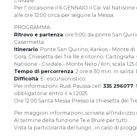
Cividale"
Per l' occasione il 6 GENNAIO il Cai Val Natiso
alle ore 12:00 circa per seguire la Messa.
PROGRAMMA:
Ritrovo e partenza
: ore 9.00, da ponte San Quir
Casermetta.
Itinerario
: Ponte San Quirino, Karkos - Monte di
Gora, Chiesetta dei Tre Re e ritorno; Cartografia:
Natisone - Cividale - Monte Nero / Krn, scala 1:25.
Tempo di percorrenza
: 2 ore e 30 min. in salita;
Difficoltà
: E- escursionistico;
Per informazioni: Rudi Paussa cell.
335 296077
,
obbligatoria: entro il 4.1.2025.
Ore 12.00 Santa Messa Presso la chiesetta dei Tre
Per maggiori informazioni, scrivete all'indirizzo
Al termine della funzione Te e Brulè per tutti...
Vista la particolarità del luogo , in caso di piogg