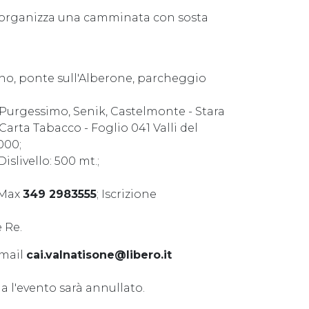
ne organizza una camminata con sosta
ino, ponte sull'Alberone, parcheggio
 Purgessimo, Senik, Castelmonte - Stara
 Carta Tabacco - Foglio 041 Valli del
000;
 Dislivello: 500 mt.;
 Max
349 2983555
; Iscrizione
 Re.
 mail
cai.valnatisone@libero.it
ia l'evento sarà annullato.