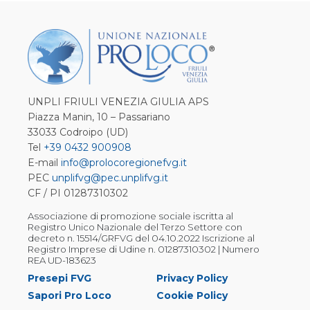
UNPLI FRIULI VENEZIA GIULIA APS
Piazza Manin, 10 – Passariano
33033 Codroipo (UD)
Tel
+39 0432 900908
E-mail
info@prolocoregionefvg.it
PEC
unplifvg@pec.unplifvg.it
CF / PI 01287310302
Associazione di promozione sociale iscritta al
Registro Unico Nazionale del Terzo Settore con
decreto n. 15514/GRFVG del 04.10.2022 Iscrizione al
Registro Imprese di Udine n. 01287310302 | Numero
REA UD-183623
Presepi FVG
Privacy Policy
Sapori Pro Loco
Cookie Policy