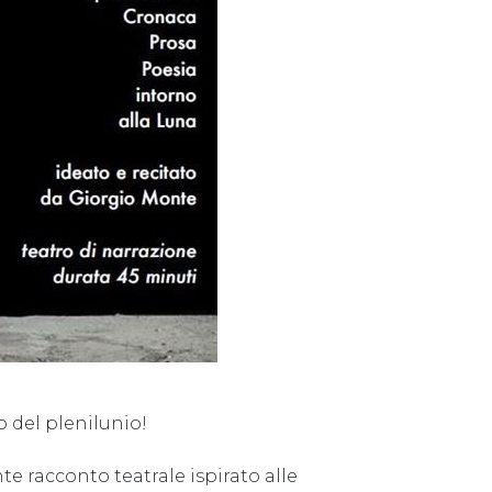
o del plenilunio!
 racconto teatrale ispirato alle