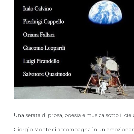
Una serata di prosa, poesia e musica sotto il ciel
Giorgio Monte ci accompagna in un emozionante