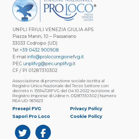
UNPLI FRIULI VENEZIA GIULIA APS
Piazza Manin, 10 – Passariano
33033 Codroipo (UD)
Tel
+39 0432 900908
E-mail
info@prolocoregionefvg.it
PEC
unplifvg@pec.unplifvg.it
CF / PI 01287310302
Associazione di promozione sociale iscritta al
Registro Unico Nazionale del Terzo Settore con
decreto n. 15514/GRFVG del 04.10.2022 Iscrizione al
Registro Imprese di Udine n. 01287310302 | Numero
REA UD-183623
Presepi FVG
Privacy Policy
Sapori Pro Loco
Cookie Policy