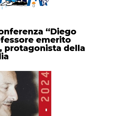
Conferenza “Diego
ofessore emerito
o, protagonista della
lia