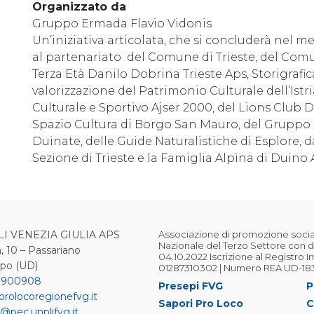
Organizzato da
Gruppo Ermada Flavio Vidonis
Un’iniziativa articolata, che si concluderà nel me
al partenariato del Comune di Trieste, del Comu
Terza Età Danilo Dobrina Trieste Aps, Storigrafica
valorizzazione del Patrimonio Culturale dell’Istr
Culturale e Sportivo Ajser 2000, del Lions Club D
Spazio Cultura di Borgo San Mauro, del Gruppo 
Duinate, delle Guide Naturalistiche di Esplore, da
Sezione di Trieste e la Famiglia Alpina di Duino 
LI VENEZIA GIULIA APS
Associazione di promozione sociale
Nazionale del Terzo Settore con d
, 10 – Passariano
04.10.2022 Iscrizione al Registro 
ipo (UD)
01287310302 | Numero REA UD-18
 900908
Presepi FVG
P
prolocoregionefvg.it
Sapori Pro Loco
C
@pec.unplifvg.it