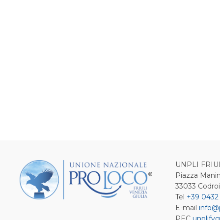
UNPLI FRIU
Piazza Manin
33033 Codro
Tel
+39 0432
E-mail
info@
PEC
unplifvg