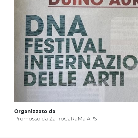
Organizzato da
Promosso da ZaTroCaRaMa APS