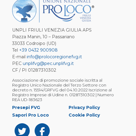
UNPLI FRIULI VENEZIA GIULIA APS
Piazza Manin, 10 – Passariano
33033 Codroipo (UD)
Tel
+39 0432 900908
E-mail
info@prolocoregionefvg.it
PEC
unplifvg@pec.unplifvg.it
CF / PI 01287310302
Associazione di promozione sociale iscritta al
Registro Unico Nazionale del Terzo Settore con
decreto n. 15514/GRFVG del 04.10.2022 Iscrizione al
Registro Imprese di Udine n. 01287310302 | Numero
REA UD-183623
Presepi FVG
Privacy Policy
Sapori Pro Loco
Cookie Policy