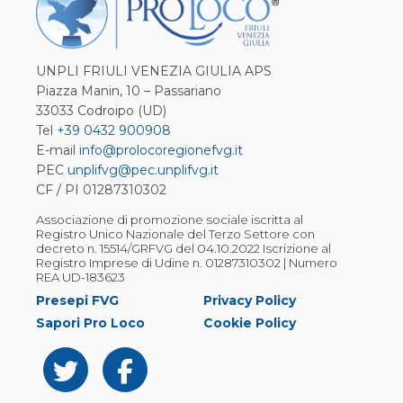
UNPLI FRIULI VENEZIA GIULIA APS
Piazza Manin, 10 – Passariano
33033 Codroipo (UD)
Tel
+39 0432 900908
E-mail
info@prolocoregionefvg.it
PEC
unplifvg@pec.unplifvg.it
CF / PI 01287310302
Associazione di promozione sociale iscritta al
Registro Unico Nazionale del Terzo Settore con
decreto n. 15514/GRFVG del 04.10.2022 Iscrizione al
Registro Imprese di Udine n. 01287310302 | Numero
REA UD-183623
Presepi FVG
Privacy Policy
Sapori Pro Loco
Cookie Policy