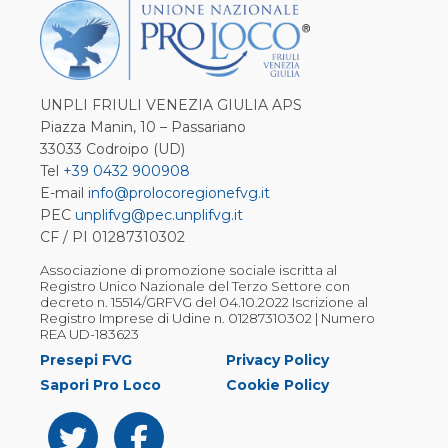
UNPLI FRIULI VENEZIA GIULIA APS
Piazza Manin, 10 – Passariano
33033 Codroipo (UD)
Tel
+39 0432 900908
E-mail
info@prolocoregionefvg.it
PEC
unplifvg@pec.unplifvg.it
CF / PI 01287310302
Associazione di promozione sociale iscritta al
Registro Unico Nazionale del Terzo Settore con
decreto n. 15514/GRFVG del 04.10.2022 Iscrizione al
Registro Imprese di Udine n. 01287310302 | Numero
REA UD-183623
Presepi FVG
Privacy Policy
Sapori Pro Loco
Cookie Policy