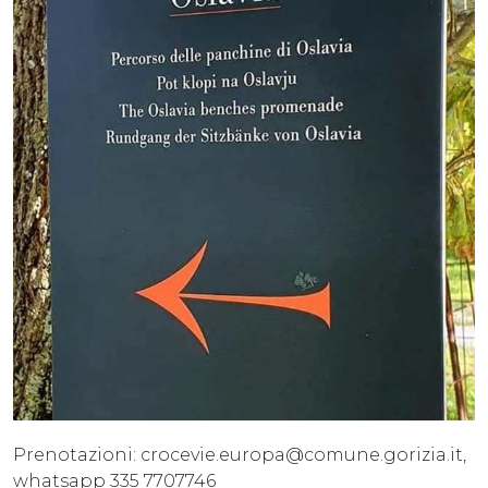
Prenotazioni: crocevie.europa@comune.gorizia.it,
whatsapp 335 7707746