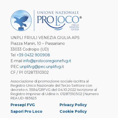
UNPLI FRIULI VENEZIA GIULIA APS
Piazza Manin, 10 – Passariano
33033 Codroipo (UD)
Tel
+39 0432 900908
E-mail
info@prolocoregionefvg.it
PEC
unplifvg@pec.unplifvg.it
CF / PI 01287310302
Associazione di promozione sociale iscritta al
Registro Unico Nazionale del Terzo Settore con
decreto n. 15514/GRFVG del 04.10.2022 Iscrizione al
Registro Imprese di Udine n. 01287310302 | Numero
REA UD-183623
Presepi FVG
Privacy Policy
Sapori Pro Loco
Cookie Policy