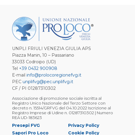
UNPLI FRIULI VENEZIA GIULIA APS
Piazza Manin, 10 – Passariano
33033 Codroipo (UD)
Tel
+39 0432 900908
E-mail
info@prolocoregionefvg.it
PEC
unplifvg@pec.unplifvg.it
CF / PI 01287310302
Associazione di promozione sociale iscritta al
Registro Unico Nazionale del Terzo Settore con
decreto n. 15514/GRFVG del 04.10.2022 Iscrizione al
Registro Imprese di Udine n. 01287310302 | Numero
REA UD-183623
Presepi FVG
Privacy Policy
Sapori Pro Loco
Cookie Policy