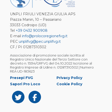
UNPLI FRIULI VENEZIA GIULIA APS
Piazza Manin, 10 – Passariano
33033 Codroipo (UD)
Tel
+39 0432 900908
E-mail
info@prolocoregionefvg.it
PEC
unplifvg@pec.unplifvg.it
CF / PI 01287310302
Associazione di promozione sociale iscritta al
Registro Unico Nazionale del Terzo Settore con
decreto n. 15514/GRFVG del 04.10.2022 Iscrizione al
Registro Imprese di Udine n. 01287310302 | Numero
REA UD-183623
Presepi FVG
Privacy Policy
Sapori Pro Loco
Cookie Policy