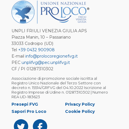
UNPLI FRIULI VENEZIA GIULIA APS
Piazza Manin, 10 – Passariano
33033 Codroipo (UD)
Tel
+39 0432 900908
E-mail
info@prolocoregionefvg.it
PEC
unplifvg@pec.unplifvg.it
CF / PI 01287310302
Associazione di promozione sociale iscritta al
Registro Unico Nazionale del Terzo Settore con
decreto n. 15514/GRFVG del 04.10.2022 Iscrizione al
Registro Imprese di Udine n. 01287310302 | Numero
REA UD-183623
Presepi FVG
Privacy Policy
Sapori Pro Loco
Cookie Policy