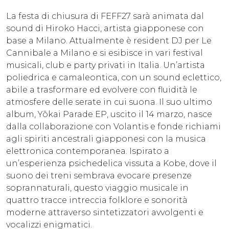
La festa di chiusura di FEFF27 sarà animata dal
sound di Hiroko Hacci, artista giapponese con
base a Milano. Attualmente è resident DJ per Le
Cannibale a Milano e si esibisce in vari festival
musicali, club e party privati in Italia. Un’artista
poliedrica e camaleontica, con un sound eclettico,
abile a trasformare ed evolvere con fluidità le
atmosfere delle serate in cui suona. Il suo ultimo
album, Yōkai Parade EP, uscito il 14 marzo, nasce
dalla collaborazione con Volantis e fonde richiami
agli spiriti ancestrali giapponesi con la musica
elettronica contemporanea. Ispirato a
un’esperienza psichedelica vissuta a Kobe, dove il
suono dei treni sembrava evocare presenze
soprannaturali, questo viaggio musicale in
quattro tracce intreccia folklore e sonorità
moderne attraverso sintetizzatori avvolgenti e
vocalizzi enigmatici.