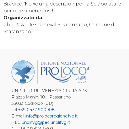
Bix dice: ‘No xe una descrizion per la Sciabolata’ e
per noi va bene così!
Organizzato da
Che Raza De Carneval Straranzano, Comune di
Staranzano
UNPLI FRIULI VENEZIA GIULIA APS
Piazza Manin, 10 – Passariano
33033 Codroipo (UD)
Tel
+39 0432 900908
E-mail
info@prolocoregionefvg.it
PEC
unplifvg@pec.unplifvg.it
CF / PI 01287310302