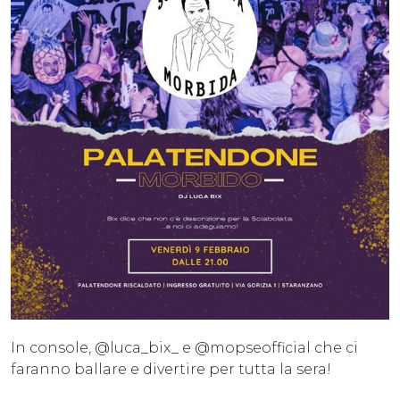
In console, @luca_bix_ e @mopseofficial che ci
faranno ballare e divertire per tutta la sera!