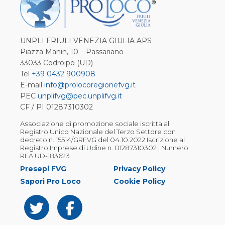
UNPLI FRIULI VENEZIA GIULIA APS
Piazza Manin, 10 – Passariano
33033 Codroipo (UD)
Tel
+39 0432 900908
E-mail
info@prolocoregionefvg.it
PEC
unplifvg@pec.unplifvg.it
CF / PI 01287310302
Associazione di promozione sociale iscritta al
Registro Unico Nazionale del Terzo Settore con
decreto n. 15514/GRFVG del 04.10.2022 Iscrizione al
Registro Imprese di Udine n. 01287310302 | Numero
REA UD-183623
Presepi FVG
Privacy Policy
Sapori Pro Loco
Cookie Policy