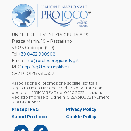
UNPLI FRIULI VENEZIA GIULIA APS
Piazza Manin, 10 – Passariano
33033 Codroipo (UD)
Tel
+39 0432 900908
E-mail
info@prolocoregionefvg.it
PEC
unplifvg@pec.unplifvg.it
CF / PI 01287310302
Associazione di promozione sociale iscritta al
Registro Unico Nazionale del Terzo Settore con
decreto n. 15514/GRFVG del 04.10.2022 Iscrizione al
Registro Imprese di Udine n. 01287310302 | Numero
REA UD-183623
Presepi FVG
Privacy Policy
Sapori Pro Loco
Cookie Policy