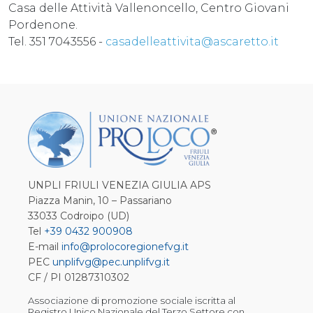
Casa delle Attività Vallenoncello, Centro Giovani
Pordenone.
Tel. 351 7043556 -
casadelleattivita@ascaretto.it
UNPLI FRIULI VENEZIA GIULIA APS
Piazza Manin, 10 – Passariano
33033 Codroipo (UD)
Tel
+39 0432 900908
E-mail
info@prolocoregionefvg.it
PEC
unplifvg@pec.unplifvg.it
CF / PI 01287310302
Associazione di promozione sociale iscritta al
Registro Unico Nazionale del Terzo Settore con