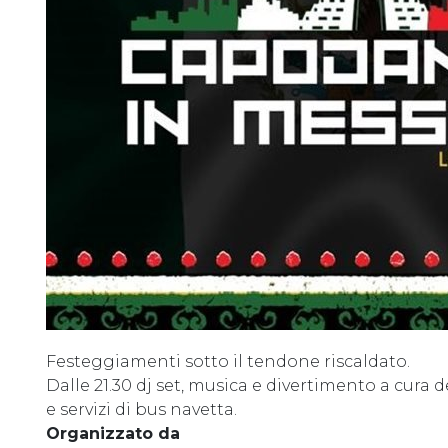
Festeggiamenti sotto il tendone riscaldato.
Dalle 21.30 dj set, musica e divertimento a cura d
e servizi di bus navetta.
Organizzato da