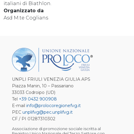
italiani di Biathlon.
Organizzato da
Asd M.te Coglians
UNPLI FRIULI VENEZIA GIULIA APS
Piazza Manin, 10 – Passariano
33033 Codroipo (UD)
Tel
+39 0432 900908
E-mail
info@prolocoregionefvg.it
PEC
unplifvg@pec.unplifvg.it
CF / PI 01287310302
Associazione di promozione sociale iscritta al
Registro Unico Nazionale del Terzo Settore con