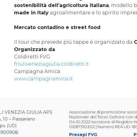
sostenibilità dell’agricoltura italiana
, modello b
made in Italy
agroalimentare e lo spirito imprend
Mercato contadino e street food
Il tour che prevede più tappe è organizzato da
C
Organizzato da
Coldiretti FVG
friuliveneziagiulia.coldiretti.it
Campagna Amica
www.campagnamica.it
LI VENEZIA GIULIA APS
Associazione di promozione sociale
Nazionale del Terzo Settore con d
, 10 – Passariano
04.10.2022 Iscrizione al Registro 
ipo (UD)
01287310302 | Numero REA UD-18
 900908
Presepi FVG
P