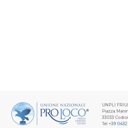
UNPLI FRIU
Piazza Manin
33033 Codro
Tel
+39 0432