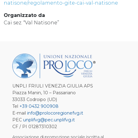
natisone/regolamento-gite-cai-val-natisone
Organizzato da
Cai sez. “Val Natisone”
UNPLI FRIULI VENEZIA GIULIA APS
Piazza Manin, 10 – Passariano
33033 Codroipo (UD)
Tel
+39 0432 900908
E-mail
info@prolocoregionefvg.it
PEC
unplifvg@pec.unplifvg.it
CF / PI 01287310302
Associazione di promozione sociale iscritta al