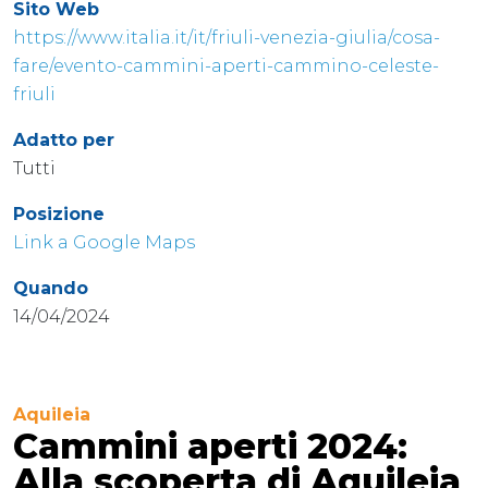
Sito Web
https://www.italia.it/it/friuli-venezia-giulia/cosa-
fare/evento-cammini-aperti-cammino-celeste-
friuli
Adatto per
Tutti
Posizione
Link a Google Maps
Quando
14/04/2024
Aquileia
Cammini aperti 2024:
Alla scoperta di Aquileia