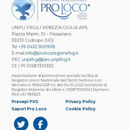
UNPLI FRIULI VENEZIA GIULIA APS
Piazza Manin, 10 – Passariano
33033 Codroipo (UD)
Tel
+39 0432 900908
E-mail
info@prolocoregionefvg.it
PEC
unplifvg@pec.unplifvg.it
CF / PI 01287310302
Associazione di promozione sociale iscritta al
Registro Unico Nazionale del Terzo Settore con
decreto n. 15514/GRFVG del 04.10.2022 Iscrizione al
Registro Imprese di Udine n. 01287310302 | Numero
REA UD-183623
Presepi FVG
Privacy Policy
Sapori Pro Loco
Cookie Policy