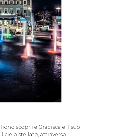
liono scoprire Gradisca e il suo
l cielo stellato, attraverso