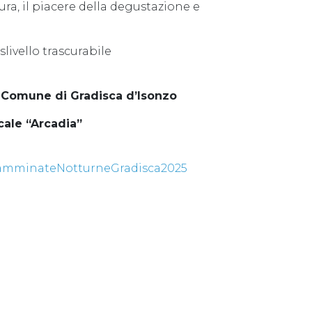
ura, il piacere della degustazione e
livello trascurabile
Comune di Gradisca d’Isonzo
cale “Arcadia”
y/CamminateNotturneGradisca2025