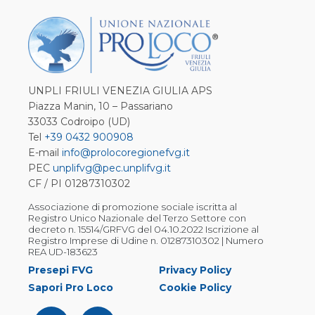
UNPLI FRIULI VENEZIA GIULIA APS
Piazza Manin, 10 – Passariano
33033 Codroipo (UD)
Tel
+39 0432 900908
E-mail
info@prolocoregionefvg.it
PEC
unplifvg@pec.unplifvg.it
CF / PI 01287310302
Associazione di promozione sociale iscritta al
Registro Unico Nazionale del Terzo Settore con
decreto n. 15514/GRFVG del 04.10.2022 Iscrizione al
Registro Imprese di Udine n. 01287310302 | Numero
REA UD-183623
Presepi FVG
Privacy Policy
Sapori Pro Loco
Cookie Policy