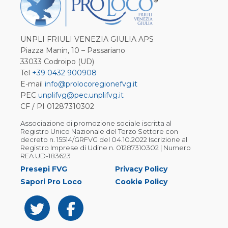
UNPLI FRIULI VENEZIA GIULIA APS
Piazza Manin, 10 – Passariano
33033 Codroipo (UD)
Tel
+39 0432 900908
E-mail
info@prolocoregionefvg.it
PEC
unplifvg@pec.unplifvg.it
CF / PI 01287310302
Associazione di promozione sociale iscritta al
Registro Unico Nazionale del Terzo Settore con
decreto n. 15514/GRFVG del 04.10.2022 Iscrizione al
Registro Imprese di Udine n. 01287310302 | Numero
REA UD-183623
Presepi FVG
Privacy Policy
Sapori Pro Loco
Cookie Policy