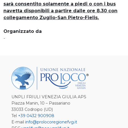
sarà consentito solamente a piedi o con i bus
navetta disponibili a partire dalle ore 8.30 con
collegamento Zuglio-San Pietro-Fielis.
Organizzato da
-
UNPLI FRIULI VENEZIA GIULIA APS
Piazza Manin, 10 – Passariano
33033 Codroipo (UD)
Tel
+39 0432 900908
E-mail
info@prolocoregionefvg.it