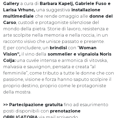
Gallery
a cura di
Barbara Kapelj, Gabriele Fuso e
Larisa Vrhunc,
una suggestiva
installazione
multimediale
che rende omaggio alle
donne del
Carso
, custodi e protagoniste silenziose del
mondo della pietra. Storie di lavoro, resistenza e
arte scolpite nella memoria e nella roccia, in un
racconto visivo che unisce passato e presente.
E per concludere, un
brindisi
con “
Woman
Vision”,
il vino della
sommelier e vignaiola Noris
Colja:
una cuvée intensa e armonica di vitovska,
malvasia e sauvignon, pensata e creata “al
femminile”, come tributo a tutte le donne che con
passione, visione e forza hanno saputo scolpire il
proprio destino, proprio come le protagoniste
della mostra.
>> Partecipazione gratuita
fino ad esaurimento
posti disponibili con
prenotazione
OBBLIGATORIA
via mail scrivendo