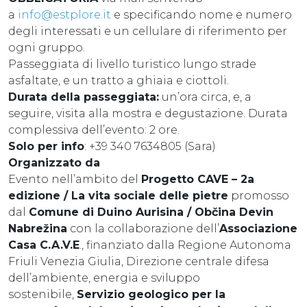
a
info@estplore.it
e specificando nome e numero
degli interessati e un cellulare di riferimento per
ogni gruppo.
Passeggiata di livello turistico lungo strade
asfaltate, e un tratto a ghiaia e ciottoli.
Durata della passeggiata:
un’ora circa, e, a
seguire, visita alla mostra e degustazione. Durata
complessiva dell’evento: 2 ore.
Solo per info
: +39 340 7634805 (Sara)
Organizzato da
Evento nell’ambito del
Progetto CAVE – 2a
edizione / La vita sociale delle pietre
promosso
dal
Comune di Duino Aurisina / Občina Devin
Nabrežina
con la collaborazione dell’
Associazione
Casa C.A.V.E
., finanziato dalla Regione Autonoma
Friuli Venezia Giulia, Direzione centrale difesa
dell’ambiente, energia e sviluppo
sostenibile,
Servizio geologico per la