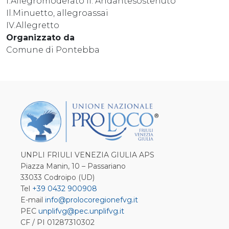
I.Allegromoderato II. Andantesostenuto
Il.Minuetto, allegroassai
IV.Allegretto
Organizzato da
Comune di Pontebba
UNPLI FRIULI VENEZIA GIULIA APS
Piazza Manin, 10 – Passariano
33033 Codroipo (UD)
Tel
+39 0432 900908
E-mail
info@prolocoregionefvg.it
PEC
unplifvg@pec.unplifvg.it
CF / PI 01287310302