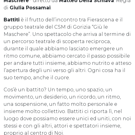
Maschere”
diretto da
Matteo Della Schiava
. Regia
di
Giulia Possamai
.
Battiti
è il frutto dell’incontro tra Fierascena e il
gruppo teatrale del CSM di Gorizia “Giù le
Maschere”. Uno spettacolo che arriva al termine di
un percorso teatrale di scoperta reciproca,
durante il quale abbiamo lasciato emergere un
ritmo comune, abbiamo cercato il passo possibile
per andare tutti insieme, abbiamo nutrito e atteso
l’apertura degli uni verso gli altri. Ogni cosa ha il
suo tempo, anche il cuore.
Cos’è un battito? Un tempo, uno spazio, un
movimento, un desiderio, un ricordo, un ritmo,
una sospensione, un fatto molto personale e
insieme molto collettivo. Battiti ci riporta lì, nel
luogo dove possiamo essere unici ed uniti, con noi
stessi e con gli altri, attori e spettatori insieme,
proprio al centro di Noi.