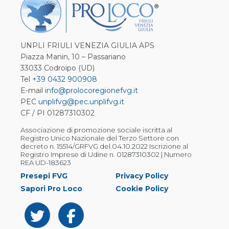
UNPLI FRIULI VENEZIA GIULIA APS
Piazza Manin, 10 – Passariano
33033 Codroipo (UD)
Tel
+39 0432 900908
E-mail
info@prolocoregionefvg.it
PEC
unplifvg@pec.unplifvg.it
CF / PI 01287310302
Associazione di promozione sociale iscritta al
Registro Unico Nazionale del Terzo Settore con
decreto n. 15514/GRFVG del 04.10.2022 Iscrizione al
Registro Imprese di Udine n. 01287310302 | Numero
REA UD-183623
Presepi FVG
Privacy Policy
Sapori Pro Loco
Cookie Policy