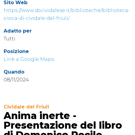
Sito Web
https://www.sbcividalese.it/biblioteche/biblioteca-
civica-di-cividale-del-friuli/
Adatto per
Tutti
Posizione
Link a Google Maps
Quando
08/11/2024
Cividale del Friuli
Anima inerte -
Presentazione del libro
di Domenico Pecile