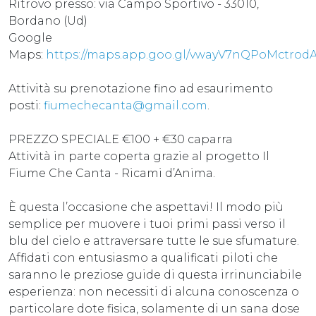
Ritrovo presso: via Campo Sportivo - 33010,
Bordano (Ud)
Google
Maps:
https://maps.app.goo.gl/vwayV7nQPoMctrod
Attività su prenotazione fino ad esaurimento
posti:
fiumechecanta@gmail.com
.
PREZZO SPECIALE €100 + €30 caparra
Attività in parte coperta grazie al progetto Il
Fiume Che Canta - Ricami d’Anima.
È questa l’occasione che aspettavi! Il modo più
semplice per muovere i tuoi primi passi verso il
blu del cielo e attraversare tutte le sue sfumature.
Affidati con entusiasmo a qualificati piloti che
saranno le preziose guide di questa irrinunciabile
esperienza: non necessiti di alcuna conoscenza o
particolare dote fisica, solamente di un sana dose