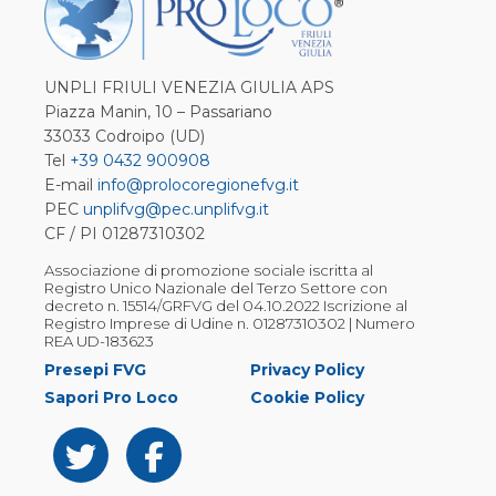
UNPLI FRIULI VENEZIA GIULIA APS
Piazza Manin, 10 – Passariano
33033 Codroipo (UD)
Tel
+39 0432 900908
E-mail
info@prolocoregionefvg.it
PEC
unplifvg@pec.unplifvg.it
CF / PI 01287310302
Associazione di promozione sociale iscritta al
Registro Unico Nazionale del Terzo Settore con
decreto n. 15514/GRFVG del 04.10.2022 Iscrizione al
Registro Imprese di Udine n. 01287310302 | Numero
REA UD-183623
Presepi FVG
Privacy Policy
Sapori Pro Loco
Cookie Policy