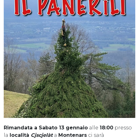
Rimandata a Sabato 13 gennaio
alle
18:00
presso
la
località
Cjscjelàt
a
Montenars
ci sarà